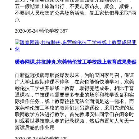
五一假期禁止旅游出行，不要走亲访友、聚会、聚餐，
不要到人员密集的公共场所活动。复工家长倡导采取“两
点
2020-09-24
翰伦学校
387
暖春网课,共抗肺炎,东莞翰伦技工学校线上教育成果斐然
自新型冠状病毒肺炎爆发以来，为响应国家号召，保证
广大学生假期停课不停学，在家也能愉快地学习，东莞
翰伦技工学校开展线上教育，取得斐然成果。相比于普
通课程，中技课程需要更多专业的场所和教学设备和实
际操作任务，线上教育往往无法全面满足这一需求。而
东莞翰伦技工学校的教师们则另辟蹊径，采用先进的互
联网教学方法进行教学。首先教师安排同学们在闲余时
间观看世界技能大赛的记录视频，然后布置每人每天一
篇读后感的作业用
2020-09-24
翰伦学校
478