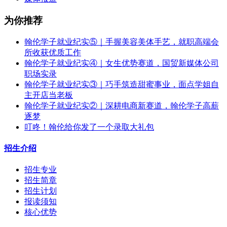
为你推荐
翰伦学子就业纪实⑤｜手握美容美体手艺，就职高端会
所收获优质工作
翰伦学子就业纪实④｜女生优势赛道，国贸新媒体公司
职场实录
翰伦学子就业纪实③｜巧手筑造甜蜜事业，面点学姐自
主开店当老板
翰伦学子就业纪实②｜深耕电商新赛道，翰伦学子高薪
逐梦
叮咚！翰伦给你发了一个录取大礼包
招生介绍
招生专业
招生简章
招生计划
报读须知
核心优势