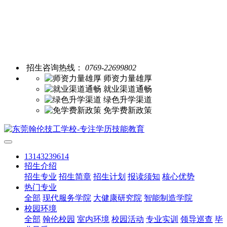
招生咨询热线：
0769-22699802
师资力量雄厚
就业渠道通畅
绿色升学渠道
免学费新政策
13143239614
招生介绍
招生专业
招生简章
招生计划
报读须知
核心优势
热门专业
全部
现代服务学院
大健康研究院
智能制造学院
校园环境
全部
翰伦校园
室内环境
校园活动
专业实训
领导巡查
毕