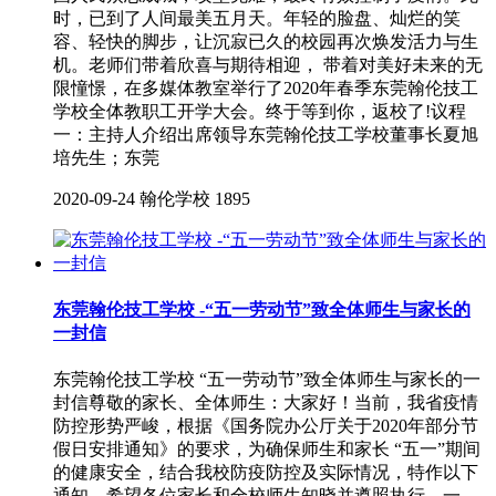
时，已到了人间最美五月天。年轻的脸盘、灿烂的笑
容、轻快的脚步，让沉寂已久的校园再次焕发活力与生
机。老师们带着欣喜与期待相迎， 带着对美好未来的无
限憧憬，在多媒体教室举行了2020年春季东莞翰伦技工
学校全体教职工开学大会。终于等到你，返校了!议程
一：主持人介绍出席领导东莞翰伦技工学校董事长夏旭
培先生；东莞
2020-09-24
翰伦学校
1895
东莞翰伦技工学校 -“五一劳动节”致全体师生与家长的
一封信
东莞翰伦技工学校 “五一劳动节”致全体师生与家长的一
封信尊敬的家长、全体师生：大家好！当前，我省疫情
防控形势严峻，根据《国务院办公厅关于2020年部分节
假日安排通知》的要求，为确保师生和家长 “五一”期间
的健康安全，结合我校防疫防控及实际情况，特作以下
通知，希望各位家长和全校师生知晓并遵照执行。一、