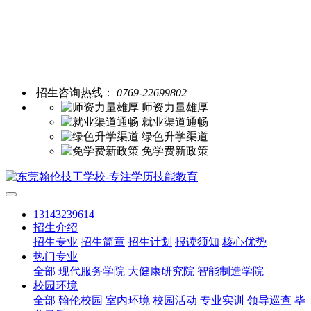
招生咨询热线：
0769-22699802
师资力量雄厚
就业渠道通畅
绿色升学渠道
免学费新政策
13143239614
招生介绍
招生专业
招生简章
招生计划
报读须知
核心优势
热门专业
全部
现代服务学院
大健康研究院
智能制造学院
校园环境
全部
翰伦校园
室内环境
校园活动
专业实训
领导巡查
毕