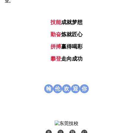
业。
技能
成就
梦想
勤奋
炼
就
匠心
拼搏
赢得
喝彩
攀登
走
向
成功
翰
伦
欢
迎
你
关
注
我
们