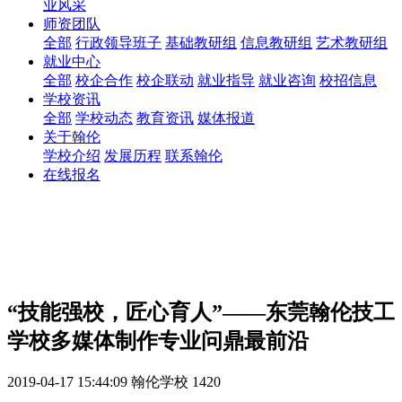
业风采
师资团队
全部
行政领导班子
基础教研组
信息教研组
艺术教研组
就业中心
全部
校企合作
校企联动
就业指导
就业咨询
校招信息
学校资讯
全部
学校动态
教育资讯
媒体报道
关于翰伦
学校介绍
发展历程
联系翰伦
在线报名
“技能强校，匠心育人”——东莞翰伦技工
学校多媒体制作专业问鼎最前沿
2019-04-17 15:44:09
翰伦学校
1420