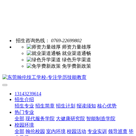
招生咨询热线：
0769-22699802
师资力量雄厚
就业渠道通畅
绿色升学渠道
免学费新政策
13143239614
招生介绍
招生专业
招生简章
招生计划
报读须知
核心优势
热门专业
全部
现代服务学院
大健康研究院
智能制造学院
校园环境
全部
翰伦校园
室内环境
校园活动
专业实训
领导巡查
毕