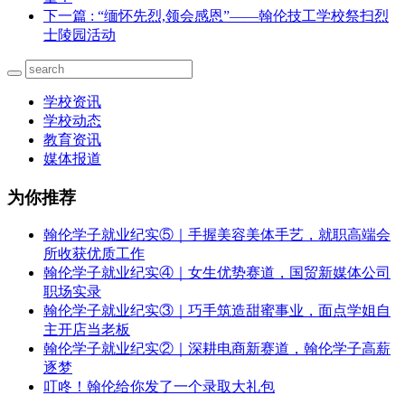
下一篇
: “缅怀先烈,领会感恩”——翰伦技工学校祭扫烈
士陵园活动
学校资讯
学校动态
教育资讯
媒体报道
为你推荐
翰伦学子就业纪实⑤｜手握美容美体手艺，就职高端会
所收获优质工作
翰伦学子就业纪实④｜女生优势赛道，国贸新媒体公司
职场实录
翰伦学子就业纪实③｜巧手筑造甜蜜事业，面点学姐自
主开店当老板
翰伦学子就业纪实②｜深耕电商新赛道，翰伦学子高薪
逐梦
叮咚！翰伦给你发了一个录取大礼包