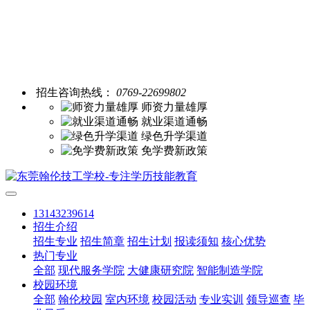
招生咨询热线：
0769-22699802
师资力量雄厚
就业渠道通畅
绿色升学渠道
免学费新政策
13143239614
招生介绍
招生专业
招生简章
招生计划
报读须知
核心优势
热门专业
全部
现代服务学院
大健康研究院
智能制造学院
校园环境
全部
翰伦校园
室内环境
校园活动
专业实训
领导巡查
毕