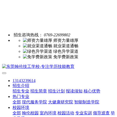
招生咨询热线：
0769-22699802
师资力量雄厚
就业渠道通畅
绿色升学渠道
免学费新政策
13143239614
招生介绍
招生专业
招生简章
招生计划
报读须知
核心优势
热门专业
全部
现代服务学院
大健康研究院
智能制造学院
校园环境
全部
翰伦校园
室内环境
校园活动
专业实训
领导巡查
毕