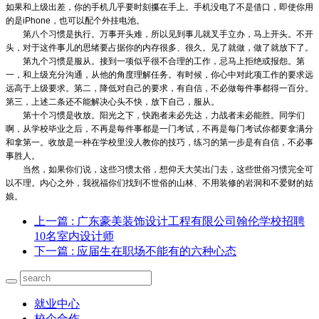
如果和上级出差，你的手机几乎要时刻攥在手上。手机没电了不是借口，即使你用
的是iPhone，也可以配个外挂电池。
第八个习惯是执行。万事开头难，所以见到事儿就叉手立办，马上开头。不开
头，对于这件事儿的思绪要占据你的内存很多、很久。见了就做，做了就放下了。
第九个习惯是服从。接到一项似乎很不合理的工作，忌马上拒绝或报怨。第
一，和上级充分沟通，从他的角度理解任务。有时候，你心中对此项工作的要求远
远高于上级要求。第二，降低对自己的要求，有自信，不必做每件事都得一百分。
第三，上述二条还不能解决心头不快，放下自己，服从。
第十个习惯是收放。阳光之下，快跑者未必先达，力战者未必能胜。同学们
啊，从学校毕业之后，不再是每件事都是一门考试，不再是每门考试你都要拿满分
和拿第一。收放是一种在学校里没人教你的技巧，练习的第一步是有自信，不必事
事胜人。
当然，如果你们说，这些习惯太俗，想仰天大笑出门去，这些世俗习惯完全可
以不理。内心之外，我祝福你们找到不世俗的山林、不用装修的岩洞和不爱财的姑
娘。
上一篇
: 广东豪美装饰设计工程有限公司翰伦学校招聘
10名室内设计师
下一篇
: 应届生在职场不能有的六种心态
就业中心
校企合作