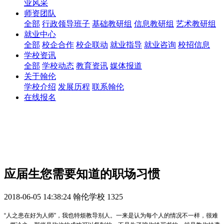
业风采
师资团队
全部
行政领导班子
基础教研组
信息教研组
艺术教研组
就业中心
全部
校企合作
校企联动
就业指导
就业咨询
校招信息
学校资讯
全部
学校动态
教育资讯
媒体报道
关于翰伦
学校介绍
发展历程
联系翰伦
在线报名
应届生您需要知道的职场习惯
2018-06-05 14:38:24
翰伦学校
1325
“人之患在好为人师”，我也特烦教导别人。一来是认为每个人的情况不一样，很难