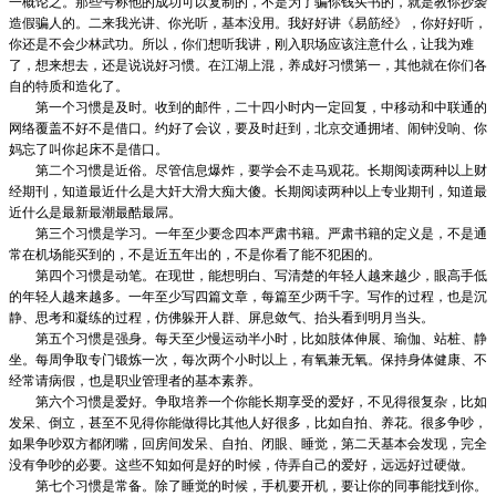
一概论之。那些号称他的成功可以复制的，不是为了骗你钱买书的，就是教你抄袭
造假骗人的。二来我光讲、你光听，基本没用。我好好讲《易筋经》，你好好听，
你还是不会少林武功。所以，你们想听我讲，刚入职场应该注意什么，让我为难
了，想来想去，还是说说好习惯。在江湖上混，养成好习惯第一，其他就在你们各
自的特质和造化了。
第一个习惯是及时。收到的邮件，二十四小时内一定回复，中移动和中联通的
网络覆盖不好不是借口。约好了会议，要及时赶到，北京交通拥堵、闹钟没响、你
妈忘了叫你起床不是借口。
第二个习惯是近俗。尽管信息爆炸，要学会不走马观花。长期阅读两种以上财
经期刊，知道最近什么是大奸大滑大痴大傻。长期阅读两种以上专业期刊，知道最
近什么是最新最潮最酷最屌。
第三个习惯是学习。一年至少要念四本严肃书籍。严肃书籍的定义是，不是通
常在机场能买到的，不是近五年出的，不是你看了能不犯困的。
第四个习惯是动笔。在现世，能想明白、写清楚的年轻人越来越少，眼高手低
的年轻人越来越多。一年至少写四篇文章，每篇至少两千字。写作的过程，也是沉
静、思考和凝练的过程，仿佛躲开人群、屏息敛气、抬头看到明月当头。
第五个习惯是强身。每天至少慢运动半小时，比如肢体伸展、瑜伽、站桩、静
坐。每周争取专门锻炼一次，每次两个小时以上，有氧兼无氧。保持身体健康、不
经常请病假，也是职业管理者的基本素养。
第六个习惯是爱好。争取培养一个你能长期享受的爱好，不见得很复杂，比如
发呆、倒立，甚至不见得你能做得比其他人好很多，比如自拍、养花。很多争吵，
如果争吵双方都闭嘴，回房间发呆、自拍、闭眼、睡觉，第二天基本会发现，完全
没有争吵的必要。这些不知如何是好的时候，侍弄自己的爱好，远远好过硬做。
第七个习惯是常备。除了睡觉的时候，手机要开机，要让你的同事能找到你。