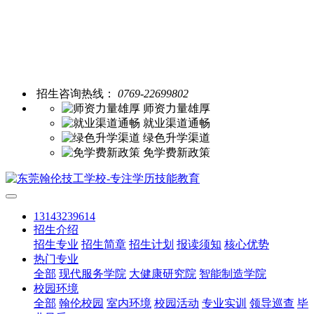
招生咨询热线：
0769-22699802
师资力量雄厚
就业渠道通畅
绿色升学渠道
免学费新政策
13143239614
招生介绍
招生专业
招生简章
招生计划
报读须知
核心优势
热门专业
全部
现代服务学院
大健康研究院
智能制造学院
校园环境
全部
翰伦校园
室内环境
校园活动
专业实训
领导巡查
毕