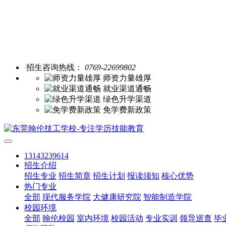
招生咨询热线：
0769-22699802
师资力量雄厚
就业渠道通畅
绿色升学渠道
免学费新政策
13143239614
招生介绍
招生专业
招生简章
招生计划
报读须知
核心优势
热门专业
全部
现代服务学院
大健康研究院
智能制造学院
校园环境
全部
翰伦校园
室内环境
校园活动
专业实训
领导巡查
毕