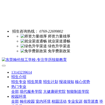
招生咨询热线：
0769-22699802
师资力量雄厚
就业渠道通畅
绿色升学渠道
免学费新政策
13143239614
招生介绍
招生专业
招生简章
招生计划
报读须知
核心优势
热门专业
全部
现代服务学院
大健康研究院
智能制造学院
校园环境
全部
翰伦校园
室内环境
校园活动
专业实训
领导巡查
毕