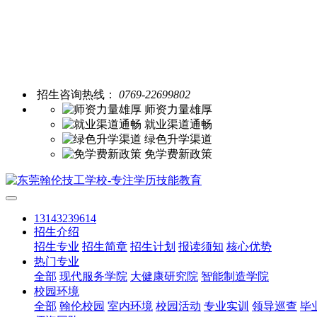
招生咨询热线：
0769-22699802
师资力量雄厚
就业渠道通畅
绿色升学渠道
免学费新政策
13143239614
招生介绍
招生专业
招生简章
招生计划
报读须知
核心优势
热门专业
全部
现代服务学院
大健康研究院
智能制造学院
校园环境
全部
翰伦校园
室内环境
校园活动
专业实训
领导巡查
毕