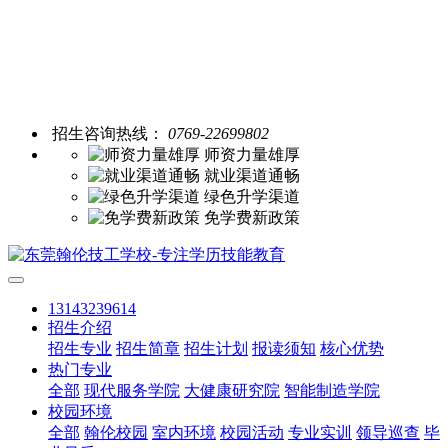
招生咨询热线：
0769-22699802
师资力量雄厚
就业渠道通畅
绿色升学渠道
免学费新政策
13143239614
招生介绍
招生专业
招生简章
招生计划
报读须知
核心优势
热门专业
全部
现代服务学院
大健康研究院
智能制造学院
校园环境
全部
翰伦校园
室内环境
校园活动
专业实训
领导巡查
毕