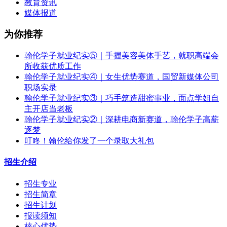
教育资讯
媒体报道
为你推荐
翰伦学子就业纪实⑤｜手握美容美体手艺，就职高端会
所收获优质工作
翰伦学子就业纪实④｜女生优势赛道，国贸新媒体公司
职场实录
翰伦学子就业纪实③｜巧手筑造甜蜜事业，面点学姐自
主开店当老板
翰伦学子就业纪实②｜深耕电商新赛道，翰伦学子高薪
逐梦
叮咚！翰伦给你发了一个录取大礼包
招生介绍
招生专业
招生简章
招生计划
报读须知
核心优势